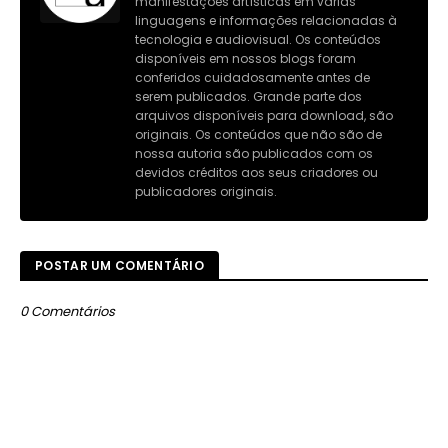
manifestações artísticas em várias
linguagens e informações relacionadas à
tecnologia e audiovisual. Os conteúdos
disponíveis em nossos blogs foram
conferidos cuidadosamente antes de
serem publicados. Grande parte dos
arquivos disponíveis para download, são
originais. Os conteúdos que não são de
nossa autoria são publicados com os
devidos créditos aos seus criadores ou
publicadores originais.
POSTAR UM COMENTÁRIO
0 Comentários