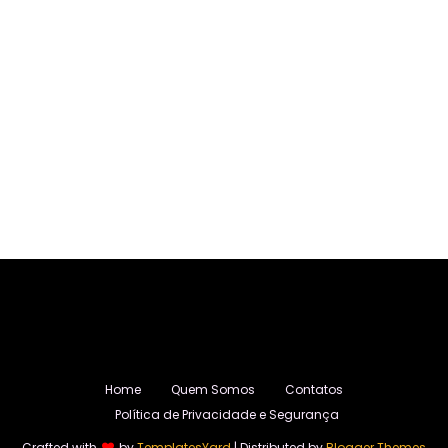
Home
Quem Somos
Contatos
Política de Privacidade e Segurança
Crafted with
by
TemplatesYard
| Distributed by
Blogger Themes