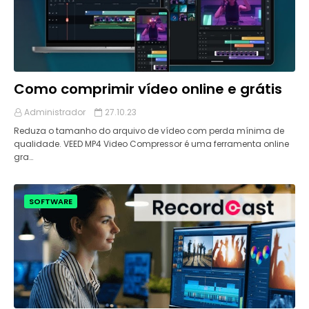
Como comprimir vídeo online e grátis
Administrador
27.10.23
Reduza o tamanho do arquivo de vídeo com perda mínima de
qualidade. VEED MP4 Video Compressor é uma ferramenta online
gra…
SOFTWARE